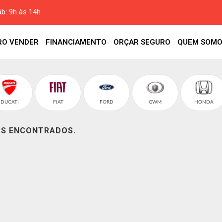
áb: 9h às 14h
RO VENDER
FINANCIAMENTO
ORÇAR SEGURO
QUEM SOMO
DUCATI
FIAT
FORD
GWM
HONDA
OS ENCONTRADOS.