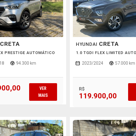
CRETA
CRETA
HYUNDAI
LEX PRESTIGE AUTOMÁTICO
1.0 TGDI FLEX LIMITED AU
18
94.300 km
2023/2024
57.000 km
900,00
VER
R$
119.900,00
MAIS