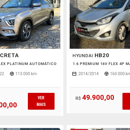
CRETA
HB20
HYUNDAI
FLEX PLATINUM AUTOMÁTICO
1.6 PREMIUM 16V FLEX 4P 
22
113.000 km
2014/2014
160.000 k
49.900,00
VER
R$
00,00
MAIS