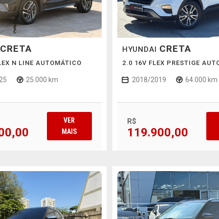
CRETA
CRETA
HYUNDAI
FLEX N LINE AUTOMÁTICO
2.0 16V FLEX PRESTIGE AU
25
25.000 km
2018/2019
64.000 km
VER
R$
00,00
119.900,00
MAIS