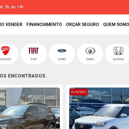
áb: 9h às 14h
RO VENDER
FINANCIAMENTO
ORÇAR SEGURO
QUEM SOMO
DUCATI
FIAT
FORD
GWM
HONDA
LOS ENCONTRADOS.
BLINDADO