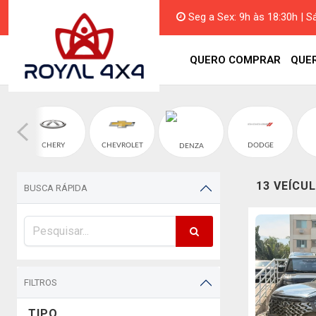
Seg a Sex: 9h às 18:30h | S
QUERO COMPRAR
QUE
CHERY
CHEVROLET
DODGE
DENZA
13 VEÍCU
BUSCA RÁPIDA
FILTROS
TIPO