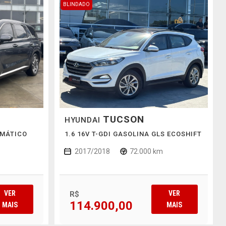
BLINDADO
TUCSON
HYUNDAI
OMÁTICO
1.6 16V T-GDI GASOLINA GLS ECOSHIFT
2017/2018
72.000 km
VER
VER
R$
114.900,00
MAIS
MAIS