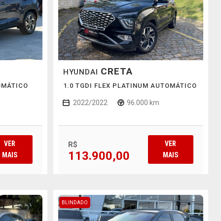
CRETA
HYUNDAI
TOMÁTICO
1.0 TGDI FLEX PLATINUM AUTOMÁTICO
2022/2022
96.000 km
VER
VER
R$
113.900,00
MAIS
MAIS
BLINDADO