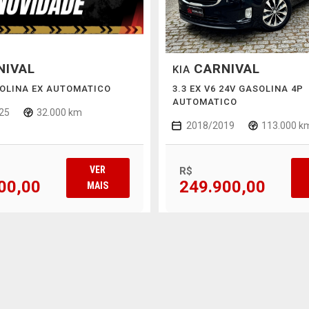
NIVAL
CARNIVAL
KIA
SOLINA EX AUTOMATICO
3.3 EX V6 24V GASOLINA 4P
AUTOMATICO
25
32.000 km
2018/2019
113.000 k
VER
R$
00,00
249.900,00
MAIS