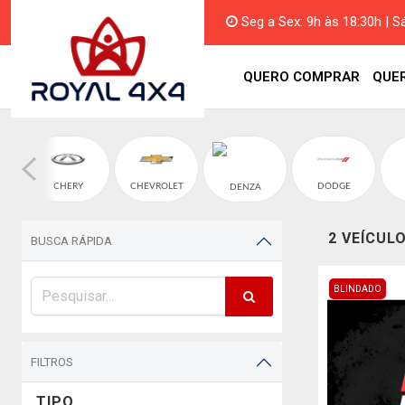
Seg a Sex: 9h às 18:30h | S
QUERO COMPRAR
QUE
CHERY
CHEVROLET
DODGE
DENZA
2 VEÍCUL
BUSCA RÁPIDA
BLINDADO
FILTROS
TIPO