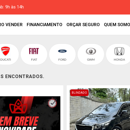
áb: 9h às 14h
RO VENDER
FINANCIAMENTO
ORÇAR SEGURO
QUEM SOMO
DUCATI
FIAT
FORD
GWM
HONDA
OS ENCONTRADOS.
BLINDADO