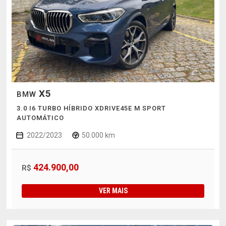
X5
BMW
3.0 I6 TURBO HÍBRIDO XDRIVE45E M SPORT
AUTOMÁTICO
2022/2023
50.000 km
424.900,00
R$
VER MAIS