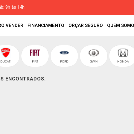
áb: 9h às 14h
RO VENDER
FINANCIAMENTO
ORÇAR SEGURO
QUEM SOMO
DUCATI
FIAT
FORD
GWM
HONDA
OS ENCONTRADOS.