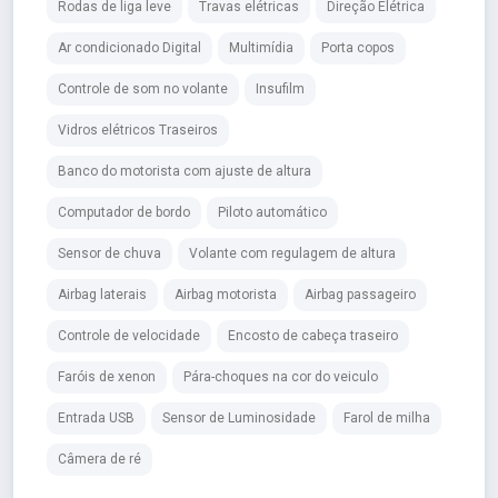
Rodas de liga leve
Travas elétricas
Direção Elétrica
Ar condicionado Digital
Multimídia
Porta copos
Controle de som no volante
Insufilm
Vidros elétricos Traseiros
Banco do motorista com ajuste de altura
Computador de bordo
Piloto automático
Sensor de chuva
Volante com regulagem de altura
Airbag laterais
Airbag motorista
Airbag passageiro
Controle de velocidade
Encosto de cabeça traseiro
Faróis de xenon
Pára-choques na cor do veiculo
Entrada USB
Sensor de Luminosidade
Farol de milha
Câmera de ré